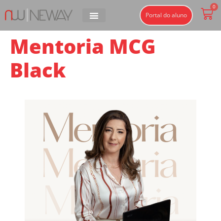
0
Portal do aluno
Mentoria MCG
Black