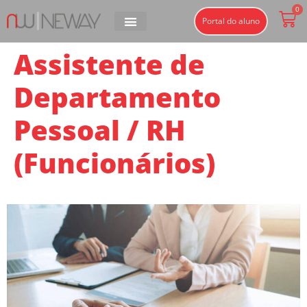
0
Portal do aluno
Assistente de
Departamento
Pessoal / RH
(Funcionários)