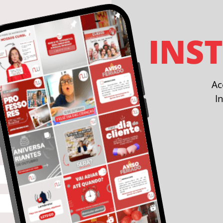
INS
A
I