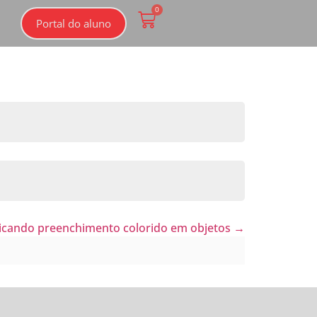
0
Portal do aluno
icando preenchimento colorido em objetos