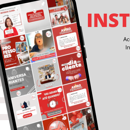
INS
A
I