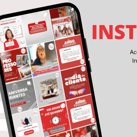
INS
A
I