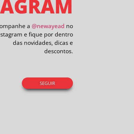
TAGRAM
companhe a
@newayead
no
nstagram e fique por dentro
das novidades, dicas e
descontos.
SEGUIR