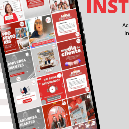
INS
A
I