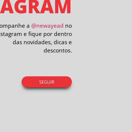
TAGRAM
companhe a
@newayead
no
nstagram e fique por dentro
das novidades, dicas e
descontos.
SEGUIR