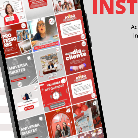
INS
A
I